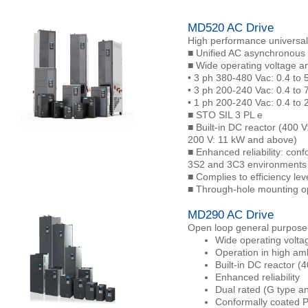
MD520 AC Drive
High performance universal
■ Unified AC asynchronous
■ Wide operating voltage a
• 3 ph 380-480 Vac: 0.4 to
• 3 ph 200-240 Vac: 0.4 to
• 1 ph 200-240 Vac: 0.4 to 
■ STO SIL 3 PL e
■ Built-in DC reactor (400 
200 V: 11 kW and above)
■ Enhanced reliability: con
3S2 and 3C3 environments
■ Complies to efficiency le
■ Through-hole mounting op
MD290 AC Drive
Open loop general purpose 
Wide operating volta
Operation in high am
Built-in DC reactor 
Enhanced reliability
Dual rated (G type a
Conformally coated P