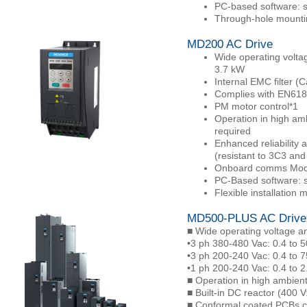
PC-based software: si
Through-hole mountin
MD200 AC Drive
Wide operating volta
3.7 kW
Internal EMC filter (
Complies with EN6180
PM motor control*1
Operation in high am
required
Enhanced reliability 
(resistant to 3C3 an
Onboard comms Modb
PC-Based software: s
Flexible installation
MD500-PLUS AC Drive
■ Wide operating voltage a
•3 ph 380-480 Vac: 0.4 to 
•3 ph 200-240 Vac: 0.4 to 
•1 ph 200-240 Vac: 0.4 to 
■ Operation in high ambien
■ Built-in DC reactor (400
■ Conformal coated PCBs c