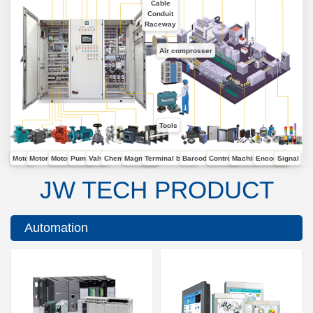
Cable
Conduit
Raceway
Air comprosser
Tools
Motor
Motor gear
Motor vibrators
Pump
Valve
Chemical pump
Magnetic
Terminal block
Barcode reader
Control panel
Machine sensor
Encoder
Signal
JW TECH PRODUCT
Automation