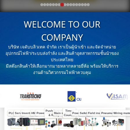
WELCOME TO OUR
COMPANY
บริษัท เจดับบลิวเทค จำกัด เราเป็นผู้นำเข้า และจัดจำหน่าย
อุปกรณ์ไฟฟ้า/ระบบส่งกำลัง และสินค้าอุตสาหกรรมชั้นนำของ
ประเทศไทย
มีสต๊อกสินค้าให้เลือกมากมายหลากหลายยี่ห้อ พร้อมให้บริการ
งานด้านวิศวกรรมไฟฟ้าควบคุม
Push button
Timer
PLC
Servo
Inverter
HMI
Power meter
Main switch
Power supply
Safety
Field instrument
Pneumatic
Wiring mate
& Relay
Counter