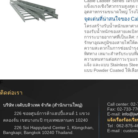
Cable Ladder Series ได้รั
แข็งแรงเชิงวิศวกรรมสูงสุ
อุตสาหกรรมขนาดใหญ่ โรงไ
จุดเด่นที่น่าสนใจของ Ca
โครงสร้างรับน้ำหนักมหาศาล
รองรับน้ำหนักของสายเคเบิลห
การระบายอากาศที่เป็นเลิศ:
รักษาอุณหภูมิของสายไฟให้ค
ความสะดวกในการซ่อมบำรุง: ช
ทิศทาง เหมาะสำหรับระบบที่ต
ความทนทานต่อสภาวะรุนแรง: มีใ
แจ้ง และแบบ Stainless Ste
แบบ Powder Coated ให้เลือ
F
ติดต่อเรา
Call center:
02-
บริษัท เจดับบลิวเทค จำกัด (สำนักงานใหญ่)
Fax: 02-733-77
226 ซอยศูนย์การค้าแฮปปี้แลนด์ 1 แขวง
E-mail:
info@jw
แจ้งเรื่องร้องเรี
คลองจั่น เขตบางกะปิ กรุงเทพมหานคร 10240
Tel : 062-875-4
226 Soi Happyland Center 1, Klongchan,
E-mail : custo
Bangkapi, Bangkok 10240 Thailand.