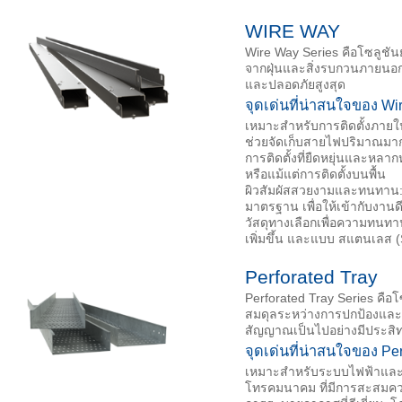
WIRE WAY
Wire Way Series คือโซลูชั
จากฝุ่นและสิ่งรบกวนภายนอก 
และปลอดภัยสูงสุด
จุดเด่นที่น่าสนใจของ Wi
เหมาะสำหรับการติดตั้งภา
ช่วยจัดเก็บสายไฟปริมาณมากใ
การติดตั้งที่ยืดหยุ่นและหลา
หรือแม้แต่การติดตั้งบนพื้น
ผิวสัมผัสสวยงามและทนทาน: เค
มาตรฐาน เพื่อให้เข้ากับงา
วัสดุทางเลือกเพื่อความทนทานพ
เพิ่มขึ้น และแบบ สแตนเลส (
Perforated Tray
Perforated Tray Series คือ
สมดุลระหว่างการปกป้องแล
สัญญาณเป็นไปอย่างมีประสิ
จุดเด่นที่น่าสนใจของ Per
เหมาะสำหรับระบบไฟฟ้าและค
โทรคมนาคม ที่มีการสะสมค