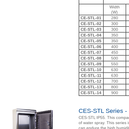
Width
(W)
CE-STL-01
280
CE-STL-02
300
CE-STL-03
300
CE-STL-04
350
CE-STL-05
350
CE-STL-06
400
CE-STL-07
450
CE-STL-08
500
CE-STL-09
550
CE-STL-10
630
CE-STL-11
630
CE-STL-12
700
CE-STL-13
800
CE-STL-14
900
CES-STL Series -
CES-STL IP55. This compact
of water spray. This series
can endure the high humidi