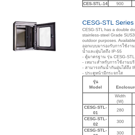
CES-STL-14
900
CESG-STL Series 
CESG-STL has a double door
stainless-steel Grade SUS30
outdoor purposes. Available
ออกแบบมารองรับการใช้งาน
น้ำและฝุ่นไดถึง IP-55
- ตู้มาตรฐาน รุ่น CESG-STL
- เหมาะสำหรับการใช้งานบ
- สามารถกันน้ำกันฝุ่นได้ถึง 
- ประตูหน้ามีกระจกใส
รุ่น
Model
Enclosur
Width
(W)
CESG-STL-
280
01
CESG-STL-
300
02
CESG-STL-
300