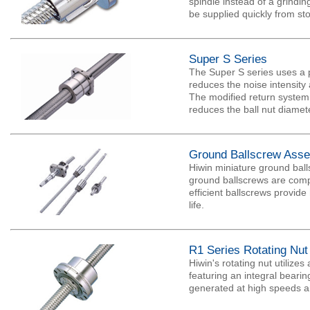
spindle instead of a grindi
be supplied quickly from sto
Super S Series
The Super S series uses a p
reduces the noise intensity
The modified return system 
reduces the ball nut diame
Ground Ballscrew Asse
Hiwin miniature ground ball
ground ballscrews are compa
efficient ballscrews provid
life.
R1 Series Rotating Nut
Hiwin's rotating nut utilizes
featuring an integral bearin
generated at high speeds and