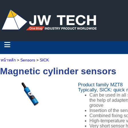
หน้าหลัก
>
Sensors
>
SICK
Magnetic cylinder sensors
Product family MZT8
Typically, SICK: quick 
Can be used in all 
the help of adapters
groove
Insertion of the se
Combined fixing sc
High-temperature va
Very short sensor h