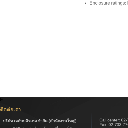
Enclosure ratings: 
F
ติดต่อเรา
Call center:
02-
บริษัท เจดับบลิวเทค จำกัด (สำนักงานใหญ่)
Fax: 02-733-77