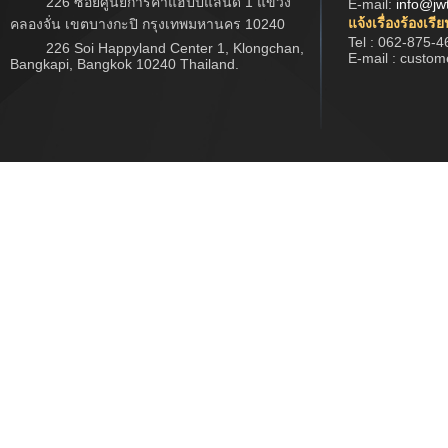
226 ซอยศูนย์การค้าแฮปปี้แลนด์ 1 แขวง
E-mail:
info@jw
แจ้งเรื่องร้องเรี
คลองจั่น เขตบางกะปิ กรุงเทพมหานคร 10240
Tel : 062-875-4
226 Soi Happyland Center 1, Klongchan,
E-mail : custo
Bangkapi, Bangkok 10240 Thailand.
Copyright © 2017 www.jwtech.co.th