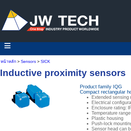
หน้าหลัก
>
Sensors
>
SICK
Inductive proximity sensors
Product family IQG
Compact rectangular ho
Extended sensing 
Electrical configur
Enclosure rating: I
Temperature range:
Plastic housing
Push-lock mountin
Sensor head can be 