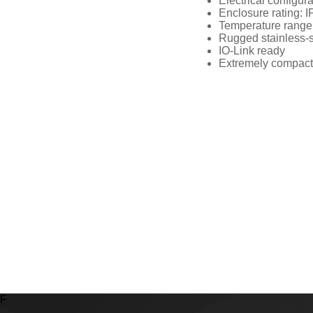
Electrical configur
Enclosure rating: I
Temperature range:
Rugged stainless-s
IO-Link ready
Extremely compact,
F