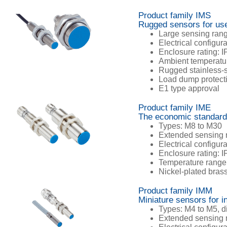
Product family IMS
Rugged sensors for us
Large sensing ran
Electrical configur
Enclosure rating: 
Ambient temperatur
Rugged stainless-s
Load dump protecti
E1 type approval
Product family IME
The economic standard 
Types: M8 to M30
Extended sensing 
Electrical configur
Enclosure rating: I
Temperature range:
Nickel-plated brass
Product family IMM
Miniature sensors for in
Types: M4 to M5, d
Extended sensing 