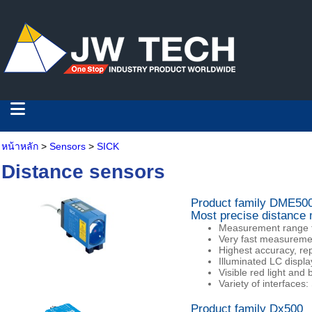
หน้าหลัก
>
Sensors
>
SICK
Distance sensors
Product family DME50
Most precise distance
Measurement range 
Very fast measureme
Highest accuracy, rep
Illuminated LC displa
Visible red light and 
Variety of interfac
Product family Dx500