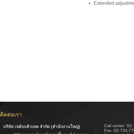
Extended adjustment
F
ติดต่อเรา
Call center:
02-
บริษัท เจดับบลิวเทค จำกัด (สำนักงานใหญ่)
Fax: 02-733-77