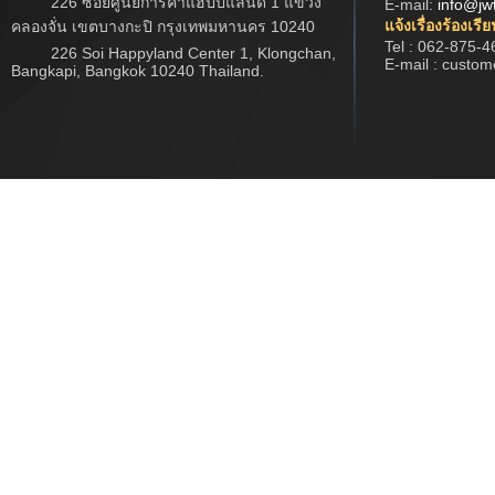
226 ซอยศูนย์การค้าแฮปปี้แลนด์ 1 แขวง
E-mail:
info@jw
แจ้งเรื่องร้องเรี
คลองจั่น เขตบางกะปิ กรุงเทพมหานคร 10240
Tel : 062-875-4
226 Soi Happyland Center 1, Klongchan,
E-mail : custo
Bangkapi, Bangkok 10240 Thailand.
Copyright © 2017 www.jwtech.co.th