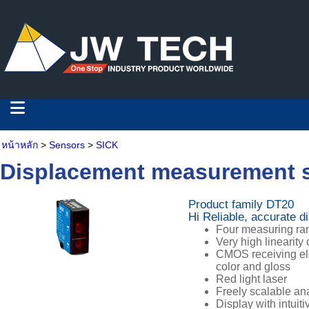
หน้าหลัก
>
Sensors
>
SICK
Displacement measurement 
Product family DT20
Hi Reliable, accurate 
Four measuring ra
Very high linearity
CMOS receiving el
color and gloss
Red light laser
Freely scalable ana
Display with intuit