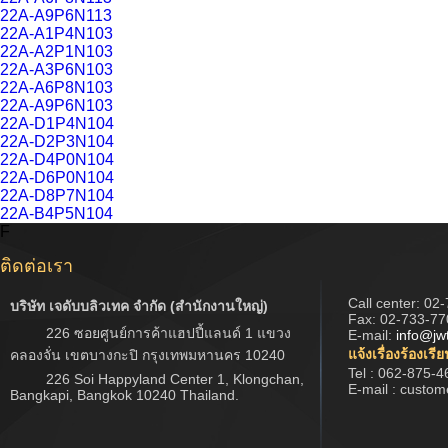
22A-A9P6N113
22A-A1P4N103
22A-A2P1N103
22A-A3P6N103
22A-A6P8N103
22A-A9P6N103
22A-D1P4N104
22A-D2P3N104
22A-D4P0N104
22A-D6P0N104
22A-D8P7N104
22A-B4P5N104
F
ติดต่อเรา
Call center:
02-
บริษัท เจดับบลิวเทค จำกัด (สำนักงานใหญ่)
Fax: 02-733-77
226 ซอยศูนย์การค้าแฮปปี้แลนด์ 1 แขวง
E-mail:
info@jw
แจ้งเรื่องร้องเรี
คลองจั่น เขตบางกะปิ กรุงเทพมหานคร 10240
Tel : 062-875-4
226 Soi Happyland Center 1, Klongchan,
E-mail : custo
Bangkapi, Bangkok 10240 Thailand.