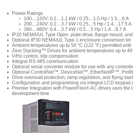
Power Ratings
100…120V: 0.2…1.1 kW / 0.25…1.5 Hp / 1.5…6 A
200…240V: 0.2…3.7 kW / 0.25…5 Hp / 1.4…17.5 A
380…480V: 0.4…3.7 kW / 0.5…5 Hp / 1.4…8.7 A
IP20 NEMA/UL Type Open, plate drive, flange mount, and 
Optional IP30 NEMA/UL Type 1 enclosure conversion kit
Ambient temperatures up to 50 °C (122 °F) permitted wit
Zero Stacking™ Drives for ambient temperatures up to 40
V/Hz control, slip compensation
Integral RS-485 communication
Optional serial converter module for use with any control
Optional ControlNet™, DeviceNet™, EtherNet/IP™, Pro
Drive overload protection, ramp regulation, and flying start
Configuration and programming via integral LCD keypad o
Premier Integration with PowerFlex® AC drives uses the L
development time