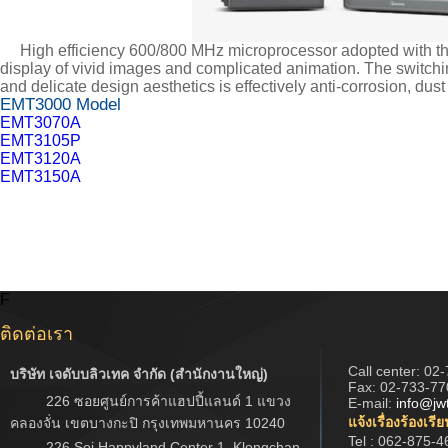
High efficiency 600/800 MHz microprocessor adopted with the 
display of vivid images and complicated animation. The switchi
and delicate design aesthetics is effectively anti-corrosion, dust 
EMT3000 Model
EMT3070A
EMT3105P
EMT3120A
EMT3150A
F
ติดต่อเรา
Call center:
02-
บริษัท เจดับบลิวเทค จำกัด (สำนักงานใหญ่)
Fax: 02-733-77
226 ซอยศูนย์การค้าแฮปปี้แลนด์ 1 แขวง
E-mail:
info@jw
แจ้งเรื่องร้องเรี
คลองจั่น เขตบางกะปิ กรุงเทพมหานคร 10240
Tel : 062-875-4
226 Soi Happyland Center 1, Klongchan,